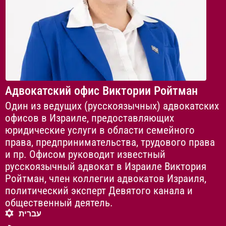
Адвокатский офис Виктории Ройтман
Один из ведущих (русскоязычных) адвокатских
офисов в Израиле, предоставляющих
юридические услуги в области семейного
права, предпринимательства, трудового права
и пр. Офисом руководит известный
русскоязычный адвокат в Израиле Виктория
Ройтман, член коллегии адвокатов Израиля,
политический эксперт Девятого канала и
общественный деятель.
עברית