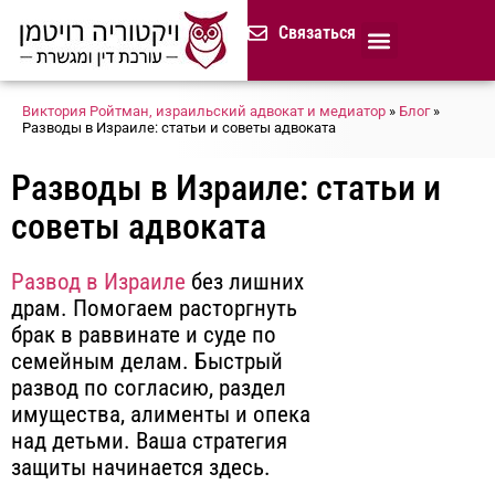
содержимому
Связаться
Продолжительная доверенност
Нотариус в Израиле
Cемейное и наследственное право
Разрешение споров (медиация)
Сопровождение бизнеса
Завещание и приказ о наследстве
Гражданство Израиля
Представление в исполнительных органах
Сделки с недвижимостью в Израиле
Устав компании для сайтов и он-лайн магазинов
Русскоязычный адвокат 
Процедура банкротства (ון
Виктория Ройтман, израильский адвокат и медиатор
»
Блог
»
Разводы в Израиле: статьи и советы адвоката
Разводы в Израиле: статьи и
советы адвоката
Развод в Израиле
без лишних
драм. Помогаем расторгнуть
брак в раввинате и суде по
семейным делам. Быстрый
развод по согласию, раздел
имущества, алименты и опека
над детьми. Ваша стратегия
защиты начинается здесь.