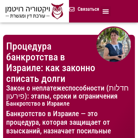
содержимому
Связаться
Продолжительная доверенност
Нотариус в Израиле
Cемейное и наследственное право
Разрешение споров (медиация)
Сопровождение бизнеса
Завещание и приказ о наследстве
Гражданство Израиля
Представление в исполнительных органах
Сделки с недвижимостью в Израиле
Устав компании для сайтов и он-лайн магазинов
Русскоязычный адвокат 
Процедура банкротства (ון
Процедура
банкротства в
Израиле: как законно
списать долги
Закон о неплатежеспособности (חדלות
פירעון): этапы, сроки и ограничения
Банкротство в Израиле
Банкротство в Израиле — это
процедура, которая защищает от
взысканий, назначает посильные