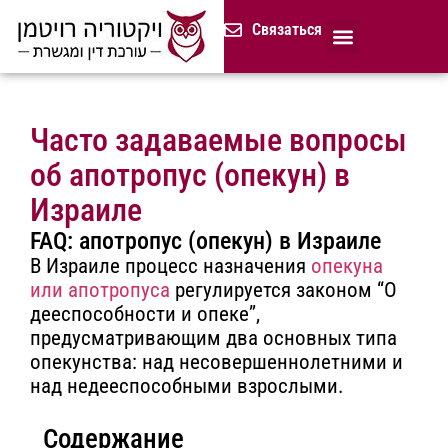
содержимому
Связаться
Продолжительная доверенност
Нотариус в Израиле
Cемейное и наследственное право
Разрешение споров (медиация)
Сопровождение бизнеса
Завещание и приказ о наследстве
Гражданство Израиля
Представление в исполнительных органах
Сделки с недвижимостью в Израиле
Устав компании для сайтов и он-лайн магазинов
Русскоязычный адвокат 
Процедура банкротства (ון
Часто задаваемые вопросы
об апотропус (опекун) в
Израиле
FAQ: апотропус (опекун) в Израиле
В Израиле процесс назначения
опекуна
или апотропуса
регулируется законом “О
дееспособности и опеке”,
предусматривающим два основных типа
опекунства: над несовершеннолетними и
над недееспособными взрослыми.
Содержание