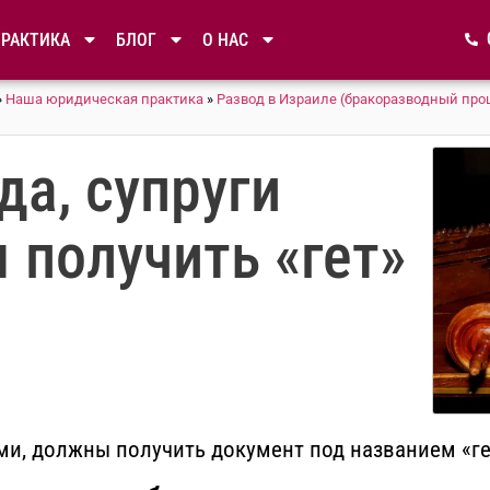
ПРАКТИКА
БЛОГ
О НАС
»
Наша юридическая практика
»
Развод в Израиле (бракоразводный про
да, супруги
 получить «гет»
ми, должны получить документ под названием «ге