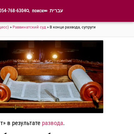
054-768-6304
поиск
עברית
цесс)
»
Раввинатский суд
»
В конце развода, супруги
т» в результате
развода
.