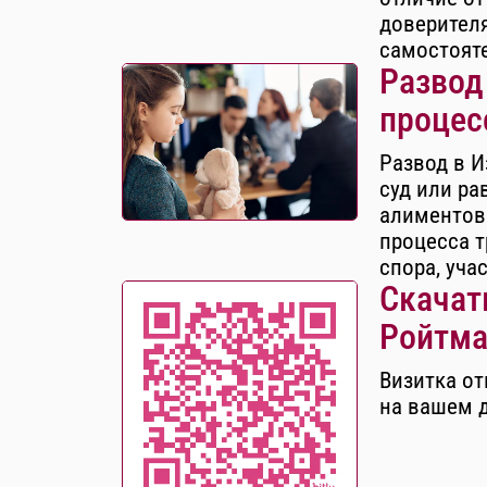
доверителя
самостоят
Развод
процес
Развод в И
суд или ра
алиментов
процесса т
спора, уча
Скачать
Ройтма
Визитка от
на вашем 