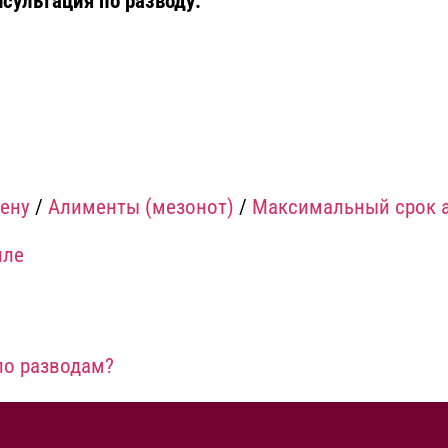
сультация по разводу:
ену
/
Алименты (мезонот)
/
Максимальный срок 
иле
по разводам?