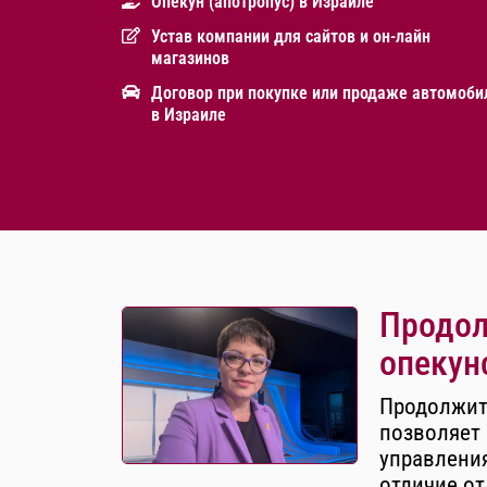
Опекун (апотропус) в Израиле
Устав компании для сайтов и он-лайн
магазинов
Договор при покупке или продаже автомоби
в Израиле
Продол
опекун
Продолжит
позволяет 
управления
отличие от