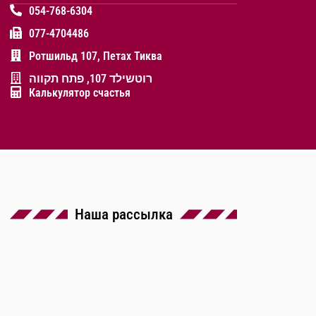
054-768-6304
077-4704486
Ротшильд 107, Петах Тиква
רוטשילד 107, פתח תקווה
Калькулятор счастья
Наша рассылка