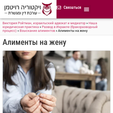
содержимому
Связаться
Продолжительная доверенност
Нотариус в Израиле
Cемейное и наследственное право
Разрешение споров (медиация)
Сопровождение бизнеса
Завещание и приказ о наследстве
Гражданство Израиля
Представление в исполнительных органах
Сделки с недвижимостью в Израиле
Устав компании для сайтов и он-лайн магазинов
Русскоязычный адвокат 
Процедура банкротства (ון
Виктория Ройтман, израильский адвокат и медиатор
»
Наша
юридическая практика
»
Развод в Израиле (бракоразводный
процесс)
»
Взыскание алиментов
»
Алименты на жену
Алименты на жену