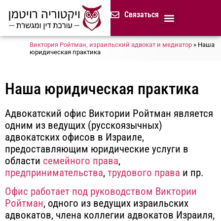
содержимому
Связаться
Продолжительная доверенност
Нотариус в Израиле
Cемейное и наследственное право
Разрешение споров (медиация)
Сопровождение бизнеса
Завещание и приказ о наследстве
Гражданство Израиля
Представление в исполнительных органах
Сделки с недвижимостью в Израиле
Устав компании для сайтов и он-лайн магазинов
Русскоязычный адвокат 
Процедура банкротства (ון
Виктория Ройтман, израильский адвокат и медиатор
»
Наша
юридическая практика
Наша юридическая практика
Адвокатский офис Виктории Ройтман является
одним из ведущих (русскоязычных)
адвокатских офисов в Израиле,
предоставляющим юридические услуги в
области
семейного права
,
предпринимательства
,
трудового права
и пр.
Офис работает под руководством Виктории
Ройтман
, одного из ведущих израильских
адвокатов, члена коллегии адвокатов Израиля,