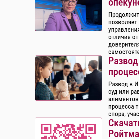
опекун
Продолжит
позволяет 
управления
отличие от
доверителя
самостоят
Развод
процес
Развод в И
суд или ра
алиментов
процесса т
спора, уча
Скачать
Ройтма