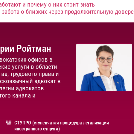
ботают и почему о них стоит знать
: забота о близких через продолжительную довер
ории Ройтман
вокатских офисов в
кие услуги в области
ва, трудового права и
сскоязычный адвокат в
легии адвокатов
того канала и
СТУПРО (ступенчатая процедура легализации
иностранного супруга)