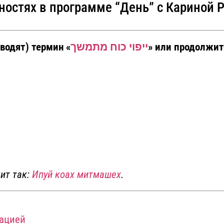
остях в программе “День” с Кариной 
водят) термин «
ייפוי כוח מתמשך
» или продолжит
чит так:
Ипуй коах митмашех
.
рацией