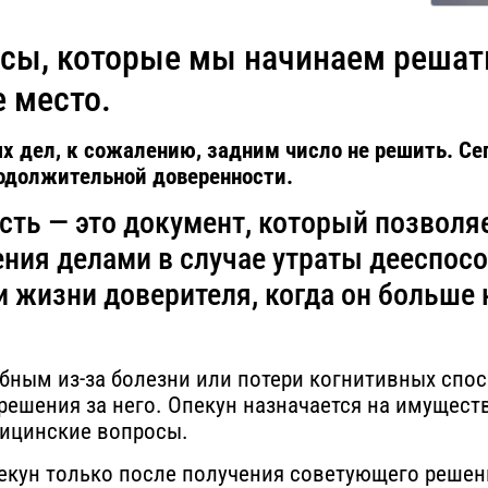
осы, которые мы начинаем решать
е место.
х дел, к сожалению, задним число не решить. Се
одолжительной доверенности.
ть — это документ, который позволяе
ния делами в случае утраты дееспосо
и жизни доверителя, когда он больше
бным из-за болезни или потери когнитивных спо
ешения за него. Опекун назначается на имущество
дицинские вопросы.
пекун только после получения советующего решен