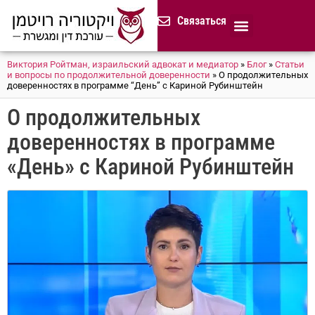
содержимому
Связаться
Продолжительная доверенност
Нотариус в Израиле
Cемейное и наследственное право
Разрешение споров (медиация)
Сопровождение бизнеса
Завещание и приказ о наследстве
Гражданство Израиля
Представление в исполнительных органах
Сделки с недвижимостью в Израиле
Устав компании для сайтов и он-лайн магазинов
Русскоязычный адвокат 
Процедура банкротства (ון
Виктория Ройтман, израильский адвокат и медиатор
»
Блог
»
Статьи
и вопросы по продолжительной доверенности
»
О продолжительных
доверенностях в программе “День” с Кариной Рубинштейн
О продолжительных
доверенностях в программе
«День» с Кариной Рубинштейн