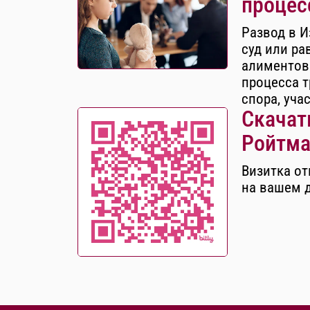
процес
Развод в И
суд или ра
алиментов
процесса т
спора, уча
Скачать
Ройтма
Визитка от
на вашем 