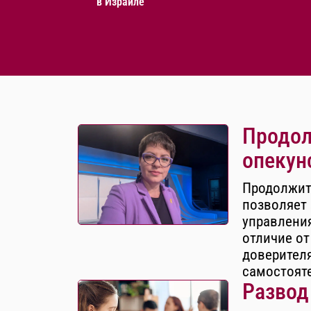
в Израиле
Продол
опекун
Продолжит
позволяет 
управления
отличие от
доверителя
самостоят
Развод