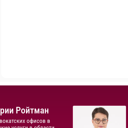
ории Ройтман
вокатских офисов в
кие услуги в области