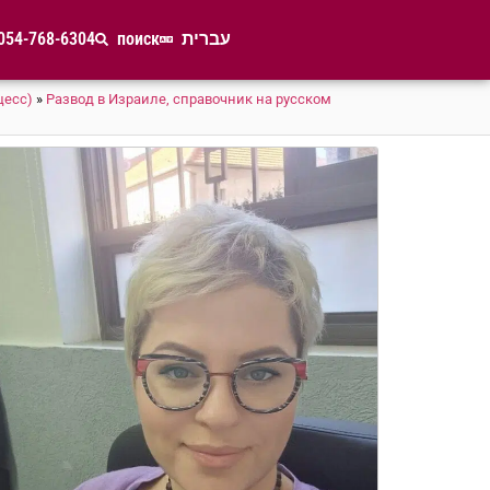
054-768-6304
поиск
עברית
цесс)
»
Развод в Израиле, справочник на русском