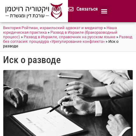
содержимому
Связаться
Продолжительная доверенност
Нотариус в Израиле
Cемейное и наследственное право
Разрешение споров (медиация)
Сопровождение бизнеса
Завещание и приказ о наследстве
Гражданство Израиля
Представление в исполнительных органах
Сделки с недвижимостью в Израиле
Устав компании для сайтов и он-лайн магазинов
Русскоязычный адвокат 
Процедура банкротства (ון
Виктория Ройтман, израильский адвокат и медиатор
»
Наша
юридическая практика
»
Развод в Израиле (бракоразводный
процесс)
»
Развод в Израиле, справочник на русском языке
»
Развод
без согласия: процедура «Урегулирование конфликта»
»
Иск о
разводе
Иск о разводе