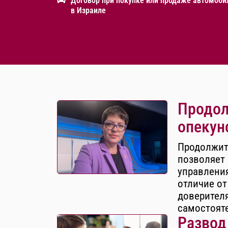
Договор при покупке или продаже автомоби
в Израиле
Продол
опекун
Продолжит
позволяет 
управления
отличие от
доверителя
самостоят
Развод