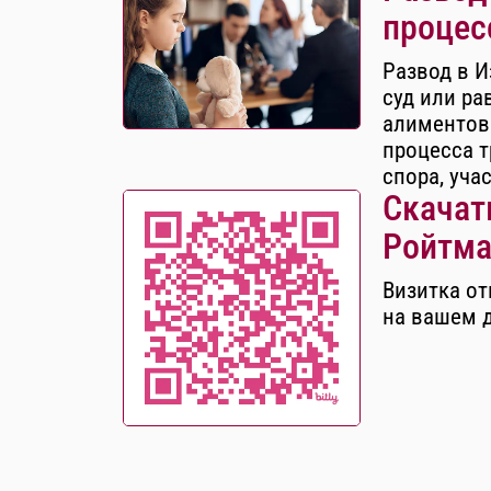
процес
Развод в И
суд или ра
алиментов
процесса т
спора, уча
Скачать
Ройтма
Визитка от
на вашем 