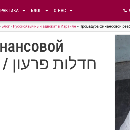
ПРАКТИКА
БЛОГ
О НАС
»
Блог
»
Русскоязычный адвокат в Израиле
»
нансовой
реабилитации / חדלות פרעון