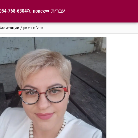
054-768-6304
поиск
עברית
Процедура финансовой реабилитации / חדלות פרעון