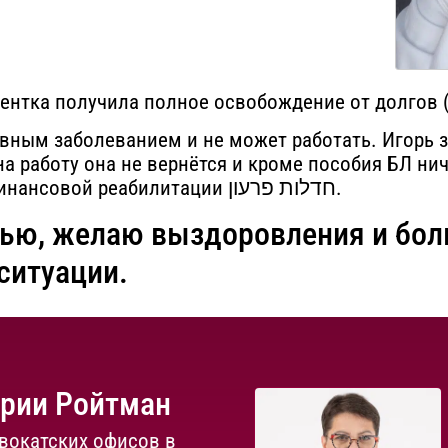
иентка получила полное освобождение от долгов (
вным заболеванием и не может работать. Игорь з
 на работу она не вернётся и кроме пособия БЛ нич
единственный вариант — процедура финансовой реабилитации חדלות פרעון.
мью, желаю выздоровления и бол
ситуации.
ории Ройтман
вокатских офисов в