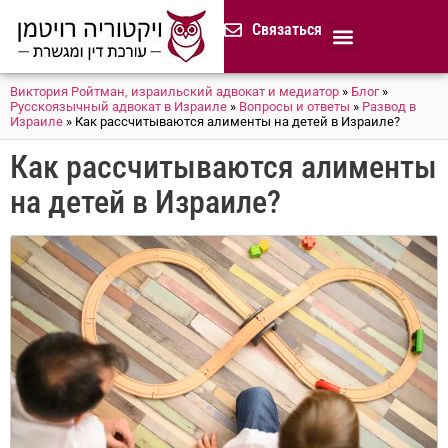
содержимому
Связаться
Продолжительная доверенност
Нотариус в Израиле
Cемейное и наследственное право
Разрешение споров (медиация)
Сопровождение бизнеса
Завещание и приказ о наследстве
Гражданство Израиля
Представление в исполнительных органах
Сделки с недвижимостью в Израиле
Устав компании для сайтов и он-лайн магазинов
Русскоязычный адвокат 
Процедура банкротства (ון
Виктория Ройтман, израильский адвокат и медиатор
»
Блог
»
Русскоязычный адвокат в Израиле
»
Вопросы и ответы
»
Развод в
Израиле
»
Как рассчитываются алименты на детей в Израиле?
Как рассчитываются алименты
на детей в Израиле?