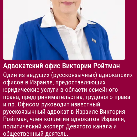
Адвокатский офис Виктории Ройтман
Один из ведущих (русскоязычных) адвокатских
офисов в Израиле, предоставляющих
юридические услуги в области семейного
права, предпринимательства, трудового права
и пр. Офисом руководит известный
русскоязычный адвокат в Израиле Виктория
Ройтман, член коллегии адвокатов Израиля,
политический эксперт Девятого канала и
общественный деятель.