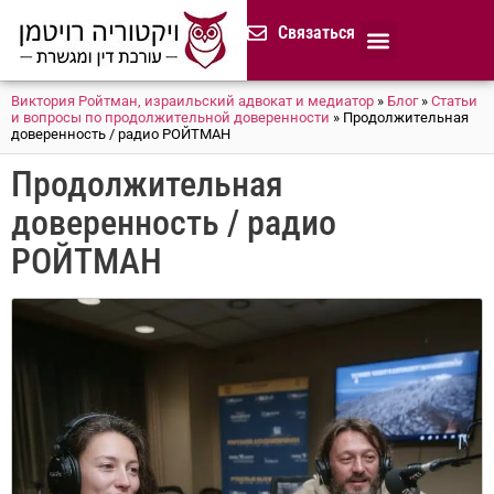
содержимому
Связаться
Продолжительная доверенност
Нотариус в Израиле
Cемейное и наследственное право
Разрешение споров (медиация)
Сопровождение бизнеса
Завещание и приказ о наследстве
Гражданство Израиля
Представление в исполнительных органах
Сделки с недвижимостью в Израиле
Устав компании для сайтов и он-лайн магазинов
Русскоязычный адвокат 
Процедура банкротства (ון
Виктория Ройтман, израильский адвокат и медиатор
»
Блог
»
Статьи
и вопросы по продолжительной доверенности
»
Продолжительная
доверенность / радио РОЙТМАН
Продолжительная
доверенность / радио
РОЙТМАН