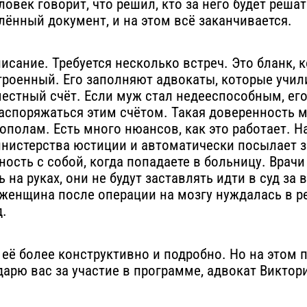
ловек говорит, что решил, кто за него будет реша
лённый документ, и на этом всё заканчивается.
писание. Требуется несколько встреч. Это бланк,
роенный. Его заполняют адвокаты, которые учил
местный счёт. Если муж стал недееспособным, ег
споряжаться этим счётом. Такая доверенность м
пополам. Есть много нюансов, как это работает. 
инистерства юстиции и автоматически посылает з
ость с собой, когда попадаете в больницу. Врачи 
 на руках, они не будут заставлять идти в суд з
я женщина после операции на мозгу нуждалась в р
д.
 её более конструктивно и подробно. Но на этом п
дарю вас за участие в программе, адвокат Викто