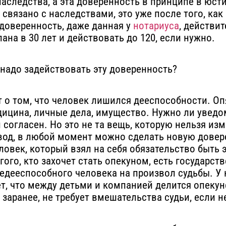
аследства, а эта доверенность в принципе в юсти
о связано с наследствами, это уже после того, как 
доверенность, даже данная у
нотариуса
, действи
на в 30 лет и действовать до 120, если нужно.
 надо задействовать эту доверенность?
 о том, что человек лишился дееспособности. Оп
дицина, личные дела, имущество. Нужно ли уведо
 согласен. Но это не та вещь, которую нельзя из
вод, в любой момент можно сделать новую довер
еловек, который взял на себя обязательство быт
угого, кто захочет стать опекуном, есть государс
недееспособного человека на произвол судьбы. У 
ет, что между детьми и компанией делится опекун
 заранее, не требует вмешательства судьи, если н