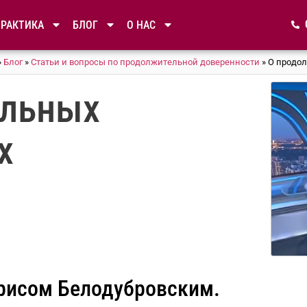
ПРАКТИКА
БЛОГ
О НАС
»
Блог
»
Статьи и вопросы по продолжительной доверенности
»
О продо
ельных
х
орисом Белодубровским.