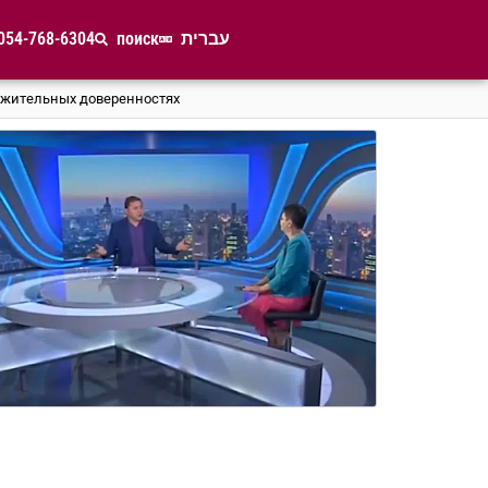
054-768-6304
поиск
עברית
лжительных доверенностях