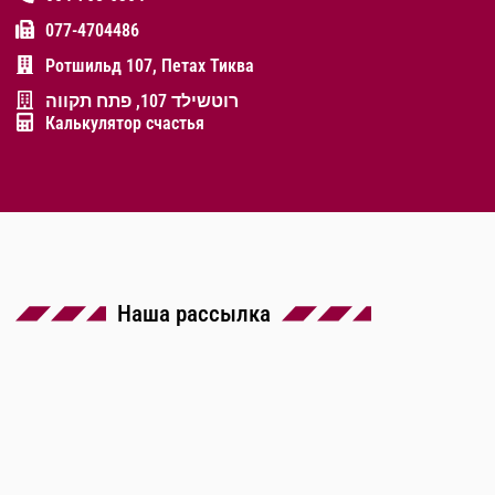
077-4704486
Ротшильд 107, Петах Тиква
רוטשילד 107, פתח תקווה
Калькулятор счастья
Наша рассылка