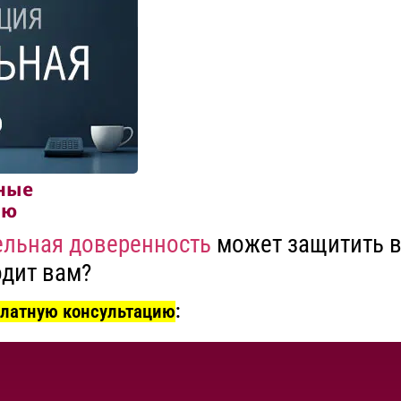
ные
лю
льная доверенность
может защитить ва
одит вам?
платную консультацию
: