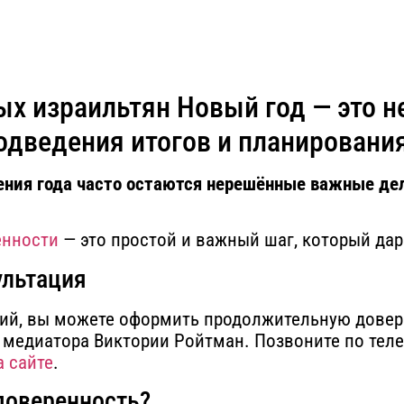
х израильтян Новый год — это не
дведения итогов и планировани
ения года часто остаются нерешённые важные де
енности
— это простой и важный шаг, который дар
ультация
ний, вы можете оформить продолжительную довер
 медиатора Виктории Ройтман. Позвоните по тел
а сайте
.
доверенность?