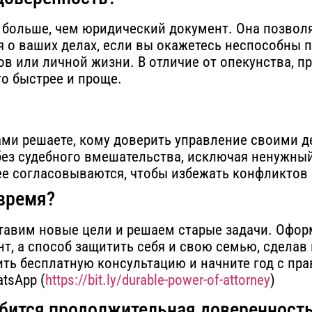
больше, чем юридический документ. Она позволя
ся о ваших делах, если вы окажетесь неспособны
ов или личной жизни. В отличие от опекунства, 
го быстрее и проще.
ами решаете, кому доверить управление своими д
без судебного вмешательства, исключая ненужный
нее согласовываются, чтобы избежать конфликтов
время?
 ставим новые цели и решаем старые задачи. Офо
т, а способ защитить себя и свою семью, сделав
ть бесплатную консультацию и начните год с пра
tsApp (
https://bit.ly/durable-power-of-attorney
)
добится продолжительная доверенност