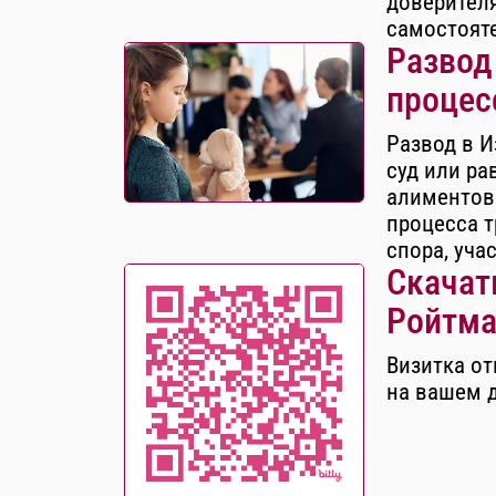
доверителя
самостоят
Развод
процес
Развод в И
суд или ра
алиментов
процесса т
спора, уча
Скачать
Ройтма
Визитка от
на вашем 