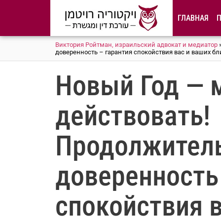
содержимому
ГЛАВНАЯ
Виктория Ройтман, израильский адвокат и медиатор
доверенность – гарантия спокойствия вас и ваших бл
Новый Год — 
действовать!
Продолжител
доверенность
спокойствия 