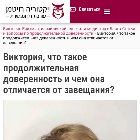
содержимому
Связаться
Продолжительная доверенност
Нотариус в Израиле
Cемейное и наследственное право
Разрешение споров (медиация)
Сопровождение бизнеса
Завещание и приказ о наследстве
Гражданство Израиля
Представление в исполнительных органах
Сделки с недвижимостью в Израиле
Устав компании для сайтов и он-лайн магазинов
Русскоязычный адвокат 
Процедура банкротства (ון
Виктория Ройтман, израильский адвокат и медиатор
»
Блог
»
Статьи
и вопросы по продолжительной доверенности
»
Виктория, что такое
продолжительная доверенность и чем она отличается от
завещания?
Виктория, что такое
продолжительная
доверенность и чем она
отличается от завещания?