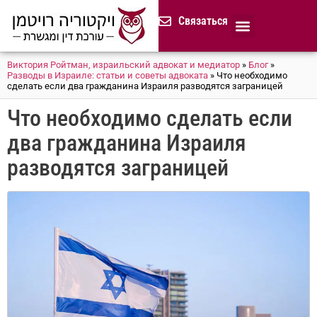
содержимому
Связаться
Продолжительная доверенност
Нотариус в Израиле
Cемейное и наследственное право
Разрешение споров (медиация)
Сопровождение бизнеса
Завещание и приказ о наследстве
Гражданство Израиля
Представление в исполнительных органах
Сделки с недвижимостью в Израиле
Устав компании для сайтов и он-лайн магазинов
Русскоязычный адвокат 
Процедура банкротства (ון
Виктория Ройтман, израильский адвокат и медиатор
»
Блог
»
Разводы в Израиле: статьи и советы адвоката
»
Что необходимо
сделать если два гражданина Израиля разводятся заграницей
Что необходимо сделать если
два гражданина Израиля
разводятся заграницей