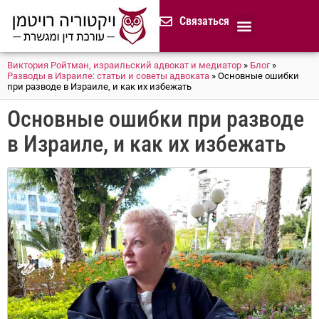
содержимому
Связаться
Продолжительная доверенност
Нотариус в Израиле
Cемейное и наследственное право
Разрешение споров (медиация)
Сопровождение бизнеса
Завещание и приказ о наследстве
Гражданство Израиля
Представление в исполнительных органах
Сделки с недвижимостью в Израиле
Устав компании для сайтов и он-лайн магазинов
Русскоязычный адвокат 
Процедура банкротства (חד
Виктория Ройтман, израильский адвокат и медиатор
»
Блог
»
Разводы в Израиле: статьи и советы адвоката
»
Основные ошибки
при разводе в Израиле, и как их избежать
Основные ошибки при разводе
в Израиле, и как их избежать