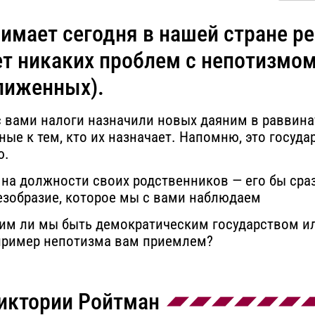
нимает сегодня в нашей стране р
т никаких проблем с непотизмом 
лиженных).
с вами налоги назначили новых даяним в раввина
е к тем, кто их назначает. Напомню, это государ
ю.
 на должности своих родственников — его бы сраз
безобразие, которое мы с вами наблюдаем
им ли мы быть демократическим государством или
 пример непотизма вам приемлем?
иктории Ройтман