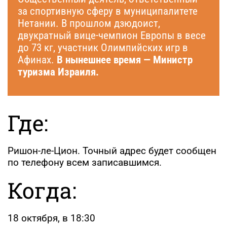
за спортивную сферу в муниципалитете
Нетании. В прошлом дзюдоист,
двукратный вице-чемпион Европы в весе
до 73 кг, участник Олимпийских игр в
Афинах.
В нынешнее время — Министр
туризма Израиля.
Где:
Ришон-ле-Цион. Точный адрес будет сообщен
по телефону всем записавшимся.
Когда:
18 октября, в 18:30