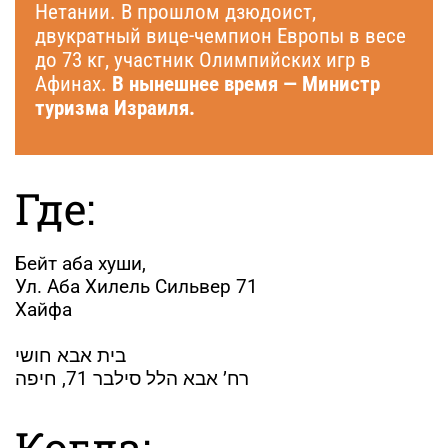
Нетании. В прошлом дзюдоист,
двукратный вице-чемпион Европы в весе
до 73 кг, участник Олимпийских игр в
Афинах.
В нынешнее время — Министр
туризма Израиля.
Где:
Бейт аба хуши,
Ул. Аба Хилель Сильвер 71
Хайфа
בית אבא חושי
רח’ אבא הלל סילבר 71, חיפה
Когда: