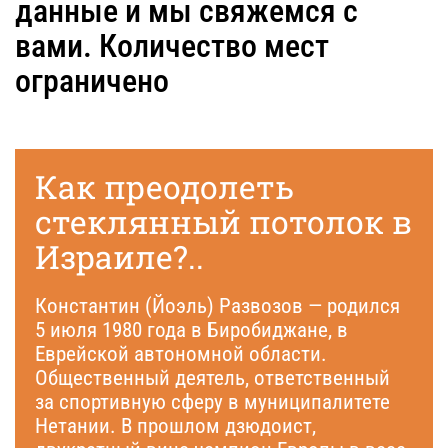
данные и мы свяжемся с
вами. Количество мест
ограничено
Как преодолеть
стеклянный потолок в
Израиле?..
Константин (Йоэль) Развозов — родился
5 июля 1980 года в Биробиджане, в
Еврейской автономной области.
Общественный деятель, ответственный
за спортивную сферу в муниципалитете
Нетании. В прошлом дзюдоист,