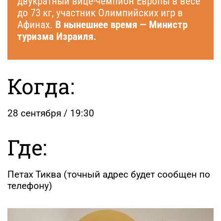
двукратный вице-чемпион Европы в весе
до 73 кг, участник Олимпийских игр в
Афинах.
В нынешнее время — Министр
туризма Израиля.
Когда:
28 сентября / 19:30
Где:
Петах Тиква (точный адрес будет сообщен по
телефону)