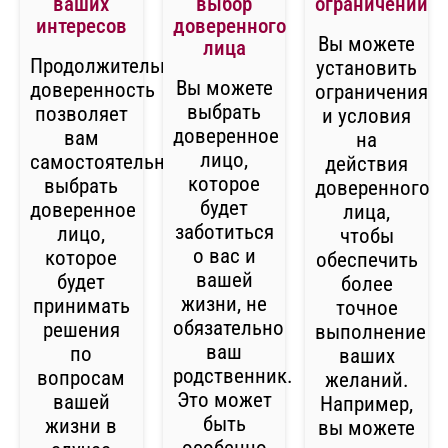
ваших
выбор
ограничений
интересов
доверенного
Вы можете
лица
Продолжительная
установить
Вы можете
доверенность
ограничения
выбрать
позволяет
и условия
доверенное
вам
на
лицо,
самостоятельно
действия
которое
выбрать
доверенного
будет
доверенное
лица,
заботиться
лицо,
чтобы
о вас и
которое
обеспечить
вашей
будет
более
жизни, не
принимать
точное
обязательно
решения
выполнение
ваш
по
ваших
родственник.
вопросам
желаний.
Это может
вашей
Например,
быть
жизни в
вы можете
особенно