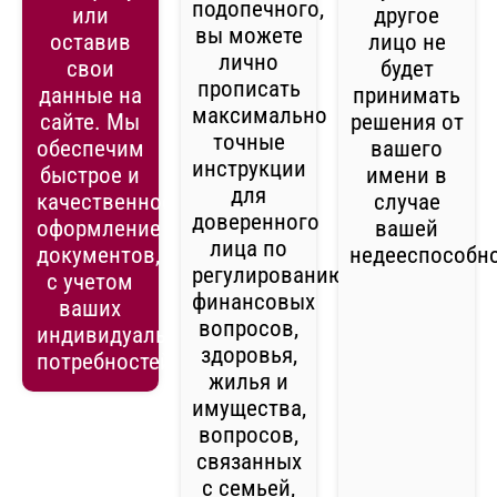
подопечного,
или
другое
вы можете
оставив
лицо не
лично
свои
будет
прописать
данные на
принимать
максимально
сайте. Мы
решения от
точные
обеспечим
вашего
инструкции
быстрое и
имени в
для
качественное
случае
доверенного
оформление
вашей
лица по
документов,
недееспособно
регулированию
с учетом
финансовых
ваших
вопросов,
индивидуальных
здоровья,
потребностей.
жилья и
имущества,
вопросов,
связанных
с семьей,