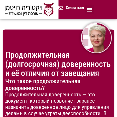
содержимому
Связаться
Продолжительная доверенност
Нотариус в Израиле
Cемейное и наследственное право
Разрешение споров (медиация)
Сопровождение бизнеса
Завещание и приказ о наследстве
Гражданство Израиля
Представление в исполнительных органах
Сделки с недвижимостью в Израиле
Устав компании для сайтов и он-лайн магазинов
Русскоязычный адвокат 
Процедура банкротства (ון
Продолжительная
(долгосрочная) доверенность
и её отличия от завещания
Что такое продолжительная
доверенность?
Продолжительная доверенность — это
документ, который позволяет заранее
назначить доверенное лицо для управления
делами в случае утраты дееспособности. В