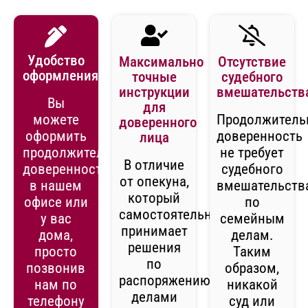
Удобство
Максимально
Отсутствие
оформления
точные
судебного
инструкции
вмешательств
Вы
для
можете
Продолжитель
доверенного
оформить
доверенность
лица
продолжительную
не требует
В отличие
доверенность
судебного
от опекуна,
в нашем
вмешательств
который
офисе или
по
самостоятельно
у вас
семейным
принимает
дома,
делам.
решения
просто
Таким
по
позвонив
образом,
распоряжению
нам по
никакой
делами
телефону
суд или