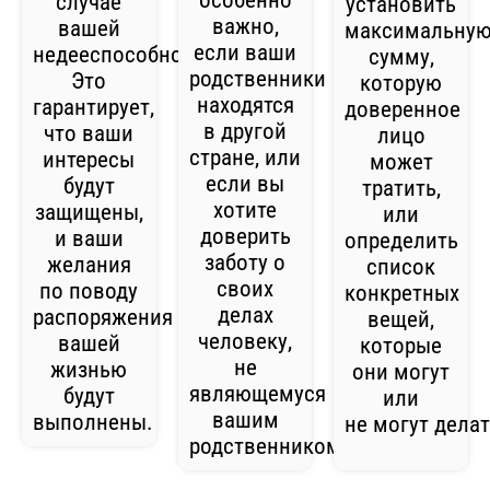
случае
установить
важно,
вашей
максимальну
если ваши
недееспособности.
сумму,
родственники
Это
которую
находятся
гарантирует,
доверенное
в другой
что ваши
лицо
стране, или
интересы
может
если вы
будут
тратить,
хотите
защищены,
или
доверить
и ваши
определить
заботу о
желания
список
своих
по поводу
конкретных
делах
распоряжения
вещей,
человеку,
вашей
которые
не
жизнью
они могут
являющемуся
будут
или
вашим
выполнены.
не могут делат
родственником.