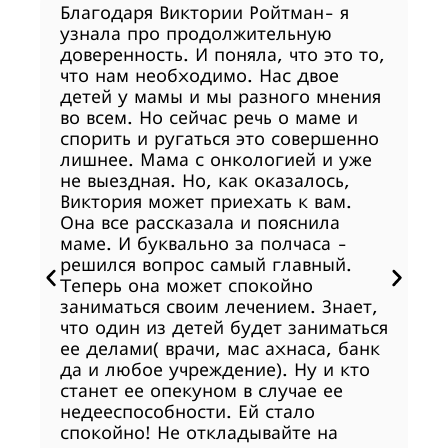
Благодаря Виктории Ройтман- я
До
узнала про продолжительную
т
доверенность. И поняла, что это то,
п
что нам необходимо. Нас двое
к
детей у мамы и мы разного мнения
ка
во всем. Но сейчас речь о маме и
но
спорить и ругаться это совершенно
ч
лишнее. Мама с онкологией и уже
и
не выездная. Но, как оказалось,
п
Виктория может приехать к вам.
Sve
Она все рассказала и пояснила
маме. И буквально за полчаса -
решился вопрос самый главный.
Теперь она может спокойно
заниматься своим лечением. Знает,
что один из детей будет заниматься
ее делами( врачи, мас ахнаса, банк
да и любое учреждение). Ну и кто
станет ее опекуном в случае ее
недееспособности. Ей стало
спокойно! Не откладывайте на