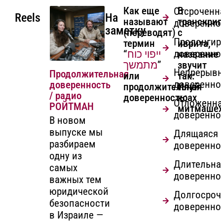
Как еще
В
Отсроченн
Reels
На
называют
транскри
доверенно
заметку
(переводят)
с
Пролонгир
термин
иврита,
доверенно
“
ייפוי כוח
название
מתמשך
”
звучит
Непрерыв
Продолжительная
или
так:
доверенно
доверенность
продолжительная
Ипуй
/ радио
доверенность:
коах
Отложенн
РОЙТМАН
митмашех
доверенно
В новом
выпуске мы
Длящаяся
разбираем
доверенно
одну из
Длительна
самых
доверенно
важных тем
юридической
Долгосроч
безопасности
доверенно
в Израиле —