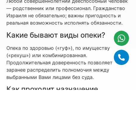
Любой совершеннолетний дееспособный человек
— родственник или профессионал. Гражданство
Израиля не обязательно; важны пригодность и
реальная возможность исполнять обязанности.
Какие бывают виды опеки?
Опека по здоровью («гуф»), по имуществу
(«рехуш») или комбинированная.
Продолжительная доверенность позволяет
заранее распределить полномочия между
выбранными Вами лицами без суда.
Как проходит назначение
опекуна?
Вы подаёте заявление в суд, прикладываете
медзаключения и согласие кандидата →
назначается заседание → выносится решение. В
срочных случаях возможен временный