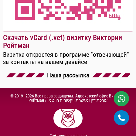
Скачать vCard (.vcf) визитку Виктории
Ройтман
Визитка откроется в программе "отвечающей"
за контакты на вашем девайсе
Наша рассылка
© 2019–2026 Все права защищены. Адвокатский офис Виктории
Ройтман /
עורכת דין ומגשרת ויקטוריה רויטמן
Сайт сделан
yoav.pro