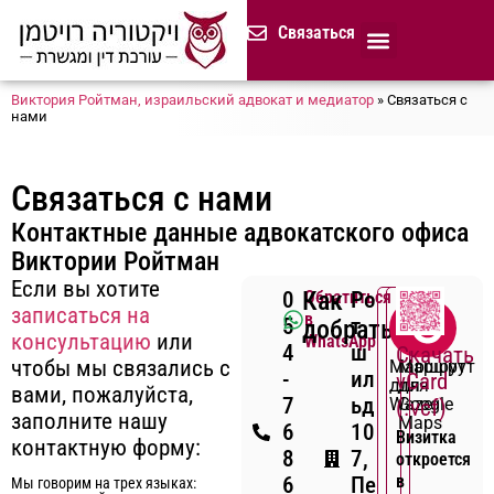
содержимому
Связаться
Продолжительная доверенност
Нотариус в Израиле
Cемейное и наследственное право
Разрешение споров (медиация)
Сопровождение бизнеса
Завещание и приказ о наследстве
Гражданство Израиля
Представление в исполнительных органах
Сделки с недвижимостью в Израиле
Устав компании для сайтов и он-лайн магазинов
Русскоязычный адвокат 
Процедура банкротства (ון
Виктория Ройтман, израильский адвокат и медиатор
»
Связаться с
нами
Связаться с нами
Контактные данные адвокатского офиса
Виктории Ройтман
Если вы хотите
Как
0
Обратиться
Ро
записаться на
в
5
т
добраться
консультацию
или
WhatsApp
4
ш
Скачать
чтобы мы связались с
Маршрут
Маршрут
-
ил
vCard
для
для
вами, пожалуйста,
7
ьд
Waze
Google
(.vcf)
заполните нашу
Maps
6
10
Визитка
контактную форму:
8
7,
откроется
в
6
Пе
Мы говорим на трех языках: